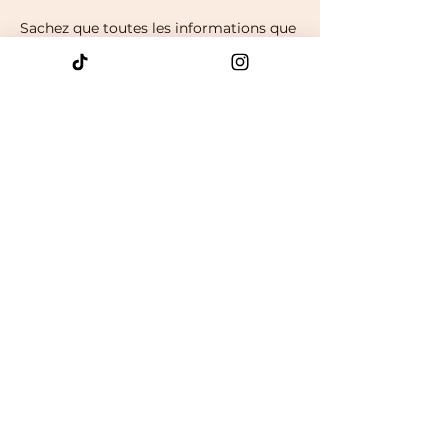
Sachez que toutes les informations que
je reçois de l'univers, je les rends à
l'univers une fois le/les tirages terminés.
C'est votre moment et je ne retiens
aucune informations vous concernant.
Datos de contacto
gretznath@yahoo.fr
5 Rue de Genève, Annemasse, France
Pieni Noita