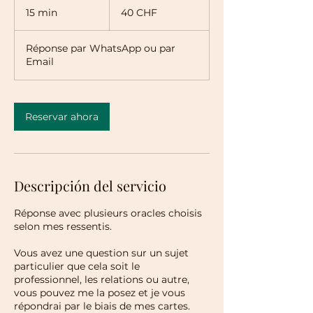
francos
15 min
1
40 CHF
suizos
5
Réponse par WhatsApp ou par
m
Email
i
n
Reservar ahora
Descripción del servicio
Réponse avec plusieurs oracles choisis
selon mes ressentis.
Vous avez une question sur un sujet
particulier que cela soit le
professionnel, les relations ou autre,
vous pouvez me la posez et je vous
répondrai par le biais de mes cartes.